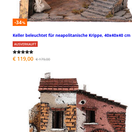
-34
%
Keller beleuchtet für neapolitanische Krippe, 40x40x40 cm
AUSVERKAUFT
€ 119,00
€ 179,00