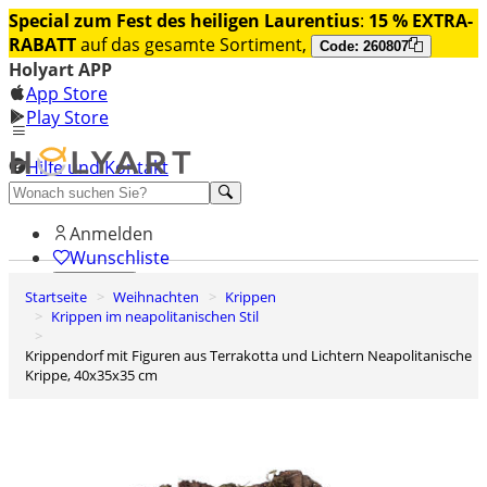
Special zum Fest des heiligen Laurentius
:
15 % EXTRA-
RABATT
auf das gesamte Sortiment,
Code: 260807
Holyart APP
App Store
Play Store
Hilfe und Kontakt
Entdecken Sie Premium
Anmelden
Wunschliste
Startseite
Weihnachten
Krippen
0
Krippen im neapolitanischen Stil
Warenkorb
Krippendorf mit Figuren aus Terrakotta und Lichtern Neapolitanische
Krippe, 40x35x35 cm