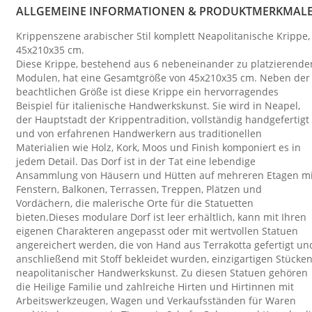
ALLGEMEINE INFORMATIONEN & PRODUKTMERKMAL
Krippenszene arabischer Stil komplett Neapolitanische Krippe,
45x210x35 cm.
Diese Krippe, bestehend aus 6 nebeneinander zu platzierende
Modulen, hat eine Gesamtgröße von 45x210x35 cm. Neben der
beachtlichen Größe ist diese Krippe ein hervorragendes
Beispiel für italienische Handwerkskunst. Sie wird in Neapel,
der Hauptstadt der Krippentradition, vollständig handgefertigt
und von erfahrenen Handwerkern aus traditionellen
Materialien wie Holz, Kork, Moos und Finish komponiert es in
jedem Detail. Das Dorf ist in der Tat eine lebendige
Ansammlung von Häusern und Hütten auf mehreren Etagen mi
Fenstern, Balkonen, Terrassen, Treppen, Plätzen und
Vordächern, die malerische Orte für die Statuetten
bieten.Dieses modulare Dorf ist leer erhältlich, kann mit Ihren
eigenen Charakteren angepasst oder mit wertvollen Statuen
angereichert werden, die von Hand aus Terrakotta gefertigt un
anschließend mit Stoff bekleidet wurden, einzigartigen Stücke
neapolitanischer Handwerkskunst. Zu diesen Statuen gehören
die Heilige Familie und zahlreiche Hirten und Hirtinnen mit
Arbeitswerkzeugen, Wagen und Verkaufsständen für Waren