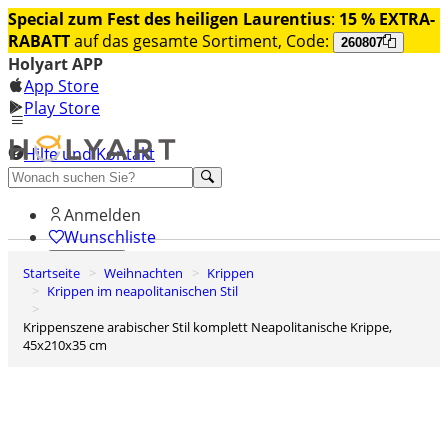
Special zum Fest des heiligen Laurentius
:
15 % EXTRA-
RABATT
auf das gesamte Sortiment, Code:
260807
Holyart APP
App Store
Play Store
Hilfe und Kontakt
Entdecken Sie Premium
Anmelden
Wunschliste
Startseite
Weihnachten
Krippen
0
Krippen im neapolitanischen Stil
Warenkorb
Krippenszene arabischer Stil komplett Neapolitanische Krippe,
45x210x35 cm