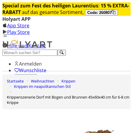
Special zum Fest des heiligen Laurentius
:
15 % EXTRA-
RABATT
auf das gesamte Sortiment,
Code: 260807
Holyart APP
App Store
Play Store
Hilfe und Kontakt
Entdecken Sie Premium
Anmelden
Wunschliste
Startseite
Weihnachten
Krippen
0
Krippen im neapolitanischen Stil
Warenkorb
Krippenszenerie Dorf mit Bogen und Brunnen 45x60x40 cm für 6-8 cm
Krippe