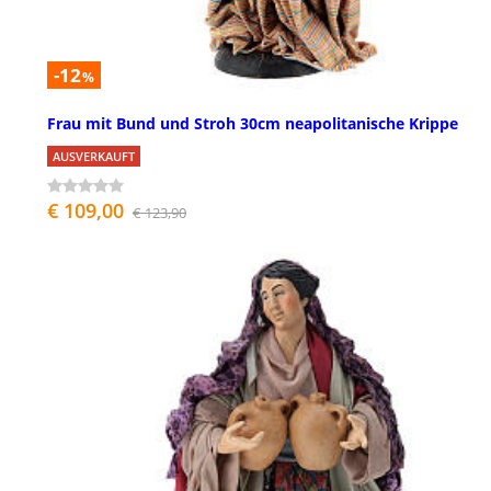
-12
%
Frau mit Bund und Stroh 30cm neapolitanische Krippe
AUSVERKAUFT
€ 109,00
€ 123,90