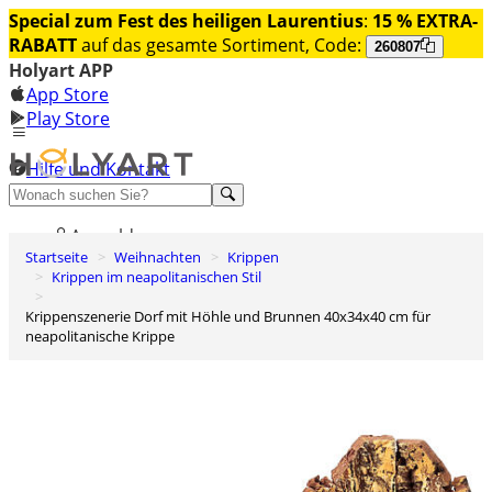
Special zum Fest des heiligen Laurentius
:
15 % EXTRA-
RABATT
auf das gesamte Sortiment, Code:
260807
Holyart APP
App Store
Play Store
Hilfe und Kontakt
Entdecken Sie Premium
Anmelden
Startseite
Weihnachten
Krippen
Wunschliste
Krippen im neapolitanischen Stil
0
Krippenszenerie Dorf mit Höhle und Brunnen 40x34x40 cm für
Warenkorb
neapolitanische Krippe