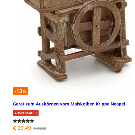
-13
%
Gerät zum Auskörnen vom Maiskolben Krippe Neapel
AUSVERKAUFT
€ 29,49
€ 33,90