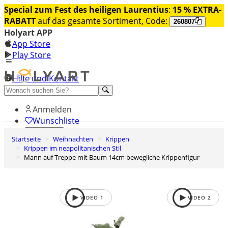
Special zum Fest des heiligen Laurentius
:
15 % EXTRA-
RABATT
auf das gesamte Sortiment, Code:
260807
Holyart APP
App Store
Play Store
Hilfe und Kontakt
Entdecken Sie Premium
Anmelden
Wunschliste
Startseite
Weihnachten
Krippen
0
Krippen im neapolitanischen Stil
Warenkorb
Mann auf Treppe mit Baum 14cm bewegliche Krippenfigur
VIDEO
1
VIDEO
2