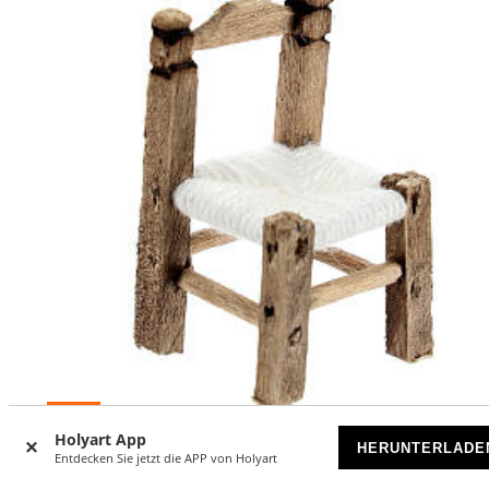
-16
%
Holyart App
HERUNTERLADE
Entdecken Sie jetzt die APP von Holyart
Strohstuhl, Krippenzubehör, neapolitanischer Stil, für 6 c
Krippe, 4x2x2 cm