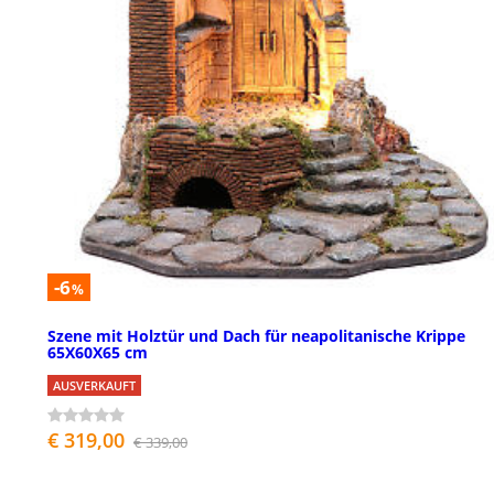
-6
%
Szene mit Holztür und Dach für neapolitanische Krippe
65X60X65 cm
AUSVERKAUFT
€ 319,00
€ 339,00