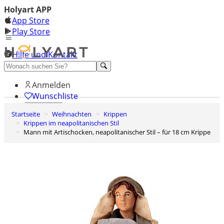
Holyart APP
App Store
Play Store
Hilfe und Kontakt
Entdecken Sie Premium
Anmelden
Wunschliste
Startseite
Weihnachten
Krippen
0
Krippen im neapolitanischen Stil
Warenkorb
Mann mit Artischocken, neapolitanischer Stil – für 18 cm Krippe