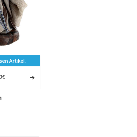
en Artikel.
0€
m