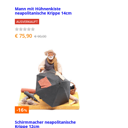
Mann mit Hühnenkiste
neapolitanische Krippe 14cm
AUSVERKAUFT
€ 75,90
€ 90,00
-16
%
Schirmmacher neapolitanische
Krippe 12cm