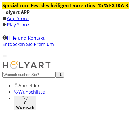
Special zum Fest des heiligen Laurentius
:
15 % EXTRA-
Holyart APP
App Store
Play Store
Hilfe und Kontakt
Entdecken Sie Premium
Anmelden
Wunschliste
0
Warenkorb