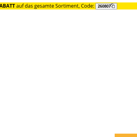
RABATT
auf das gesamte Sortiment, Code:
260807