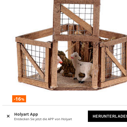
-16
%
Schafpferch, neapolitanische Krippe, für 10 cm Krippe – 10 
Holyart App
× 10 cm
HERUNTERLADE
Entdecken Sie jetzt die APP von Holyart
VORRÄTIG