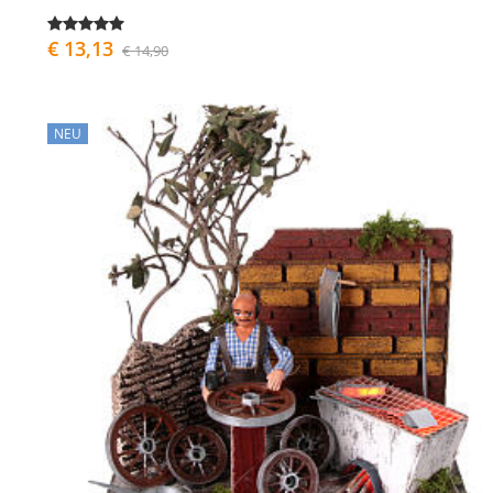
€ 13,13
€ 14,90
NEU