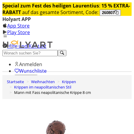
Special zum Fest des heiligen Laurentius
:
15 % EXTRA-
RABATT
auf das gesamte Sortiment, Code:
260807
Holyart APP
App Store
Play Store
Hilfe und Kontakt
Entdecken Sie Premium
Anmelden
Wunschliste
Startseite
Weihnachten
Krippen
0
Krippen im neapolitanischen Stil
Warenkorb
Mann mit Fass neapolitanische Krippe 8 cm