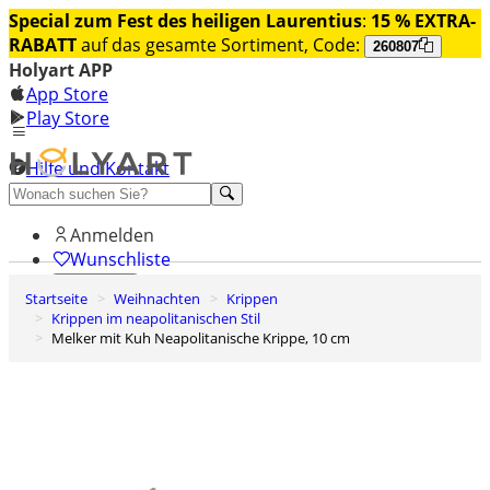
Special zum Fest des heiligen Laurentius
:
15 % EXTRA-
RABATT
auf das gesamte Sortiment, Code:
260807
Holyart APP
App Store
Play Store
Hilfe und Kontakt
Entdecken Sie Premium
Anmelden
Wunschliste
Startseite
Weihnachten
Krippen
0
Krippen im neapolitanischen Stil
Warenkorb
Melker mit Kuh Neapolitanische Krippe, 10 cm