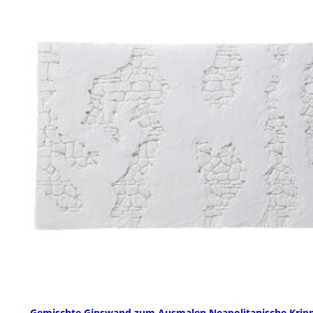
Gemischte Gipswand zum Ausmalen Neapolitanische Kripp