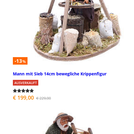
-13
%
Mann mit Sieb 14cm bewegliche Krippenfigur
AUSVERKAUFT
€ 199,00
€ 229,00