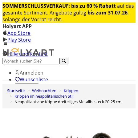
SOMMERSCHLUSSVERKAUF
:
bis zu 60 % Rabatt
auf das
gesamte Sortiment. Angebote gültig
bis zum 31.07.26
,
solange der Vorrat reicht.
Holyart APP
App Store
Play Store
Hilfe und Kontakt
Entdecken Sie Premium
Anmelden
Wunschliste
Startseite
Weihnachten
Krippen
0
Krippen im neapolitanischen Stil
Warenkorb
Neapolitanische Krippe dreiteiliges Metallbesteck 20-25 cm