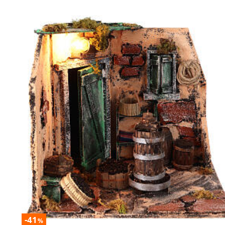
-41
%