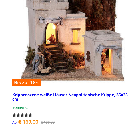
Bis zu -18
%
Krippenszene weiße Häuser Neapolitanische Krippe, 35x3
cm
VORRÄTIG
€ 169,00
€ 190,00
Ab