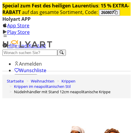
Special zum Fest des heiligen Laurentius
:
15 % EXTRA-
RABATT
auf das gesamte Sortiment, Code:
260807
Holyart APP
App Store
Play Store
Hilfe und Kontakt
Entdecken Sie Premium
Anmelden
Wunschliste
Startseite
Weihnachten
Krippen
0
Krippen im neapolitanischen Stil
Warenkorb
Nüdelnhändler mit Stand 12cm neapolitanische Krippe