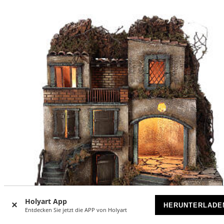
Holyart App
HERUNTERLADE
Entdecken Sie jetzt die APP von Holyart
-15
%