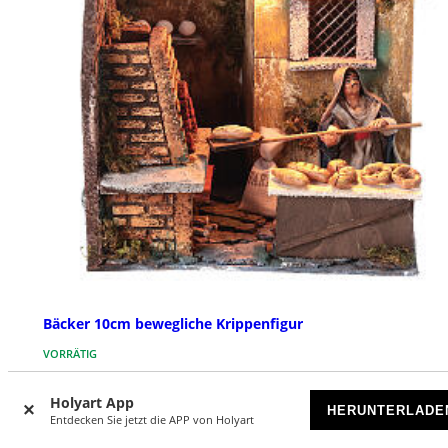
Bäcker 10cm bewegliche Krippenfigur
VORRÄTIG
€ 87,00
Holyart App
HERUNTERLADE
Entdecken Sie jetzt die APP von Holyart