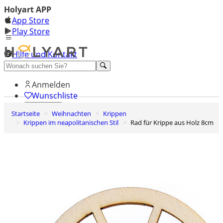
Holyart APP
App Store
Play Store
Hilfe und Kontakt
Entdecken Sie Premium
Anmelden
Wunschliste
Startseite
Weihnachten
Krippen
0
Krippen im neapolitanischen Stil
Rad für Krippe aus Holz 8cm
Warenkorb