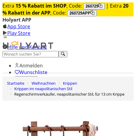
Extra
15 % Rabatt im SHOP
, Code:
| Extra
20
260729
% Rabatt in der APP
, Code:
260729APP
Holyart APP
App Store
Play Store
Hilfe und Kontakt
Entdecken Sie Premium
Anmelden
Wunschliste
Startseite
Weihnachten
Krippen
0
Krippen im neapolitanischen Stil
Warenkorb
Regenschirmverkäufer, neapolitanischer Stil, für 13 cm Krippe