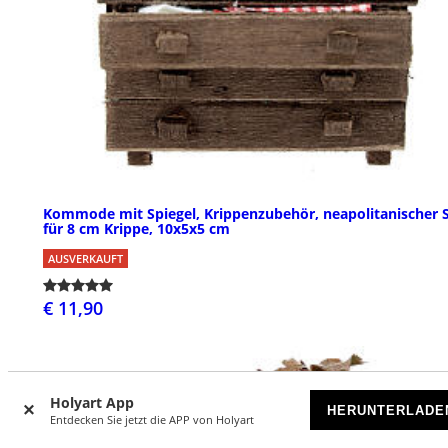
Kommode mit Spiegel, Krippenzubehör, neapolitanischer St
für 8 cm Krippe, 10x5x5 cm
AUSVERKAUFT
€ 11,90
Holyart App
HERUNTERLADE
Entdecken Sie jetzt die APP von Holyart