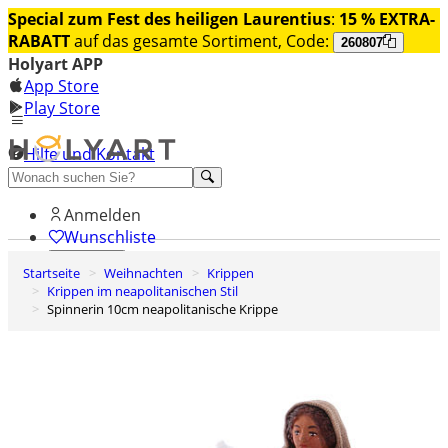
Special zum Fest des heiligen Laurentius
:
15 % EXTRA-
RABATT
auf das gesamte Sortiment, Code:
260807
Holyart APP
App Store
Play Store
Hilfe und Kontakt
Entdecken Sie Premium
Anmelden
Wunschliste
Startseite
Weihnachten
Krippen
0
Krippen im neapolitanischen Stil
Warenkorb
Spinnerin 10cm neapolitanische Krippe