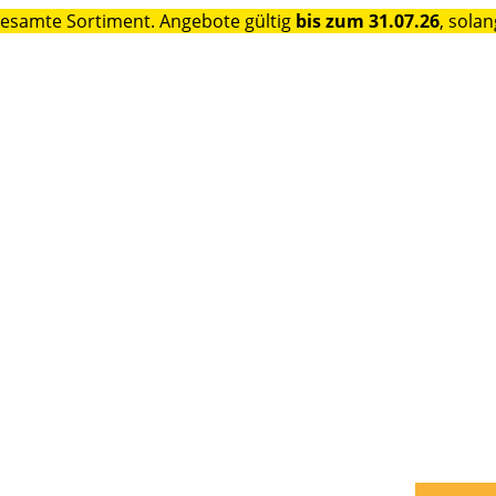
gesamte Sortiment. Angebote gültig
bis zum 31.07.26
, solan