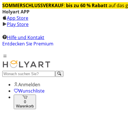
SOMMERSCHLUSSVERKAUF
:
bis zu 60 % Rabatt
auf das 
Holyart APP
App Store
Play Store
Hilfe und Kontakt
Entdecken Sie Premium
Anmelden
Wunschliste
0
Warenkorb