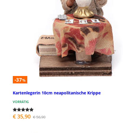
-37
%
Kartenlegerin 10cm neapolitanische Krippe
VORRÄTIG
€ 35,90
€ 56,90