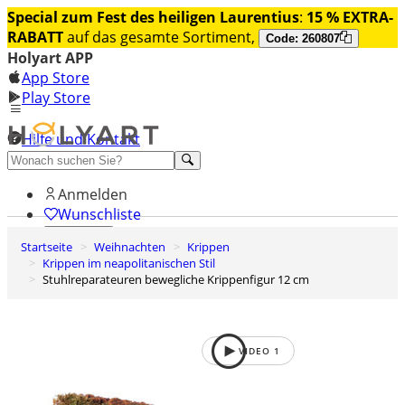
Special zum Fest des heiligen Laurentius
:
15 % EXTRA-
RABATT
auf das gesamte Sortiment,
Code: 260807
Holyart APP
App Store
Play Store
Hilfe und Kontakt
Entdecken Sie Premium
Anmelden
Wunschliste
Startseite
Weihnachten
Krippen
0
Krippen im neapolitanischen Stil
Warenkorb
Stuhlreparateuren bewegliche Krippenfigur 12 cm
VIDEO
1