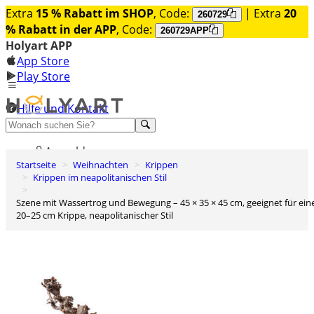
Extra
15 % Rabatt im SHOP
, Code:
| Extra
20
260729
% Rabatt in der APP
, Code:
260729APP
Holyart APP
App Store
Play Store
Hilfe und Kontakt
Entdecken Sie Premium
Anmelden
Startseite
Weihnachten
Krippen
Wunschliste
Krippen im neapolitanischen Stil
0
Szene mit Wassertrog und Bewegung – 45 × 35 × 45 cm, geeignet für eine
Warenkorb
20–25 cm Krippe, neapolitanischer Stil