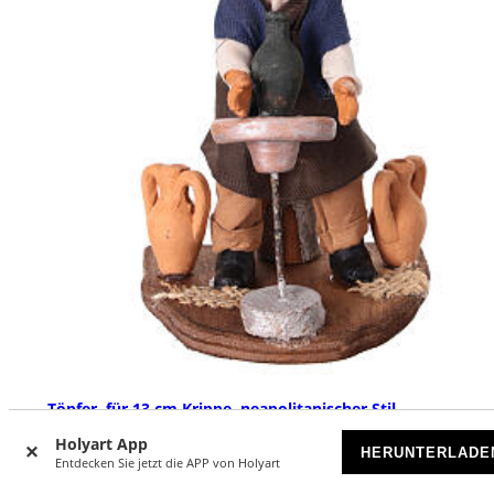
Töpfer, für 13 cm Krippe, neapolitanischer Stil
Holyart App
AUSVERKAUFT
HERUNTERLADE
Entdecken Sie jetzt die APP von Holyart