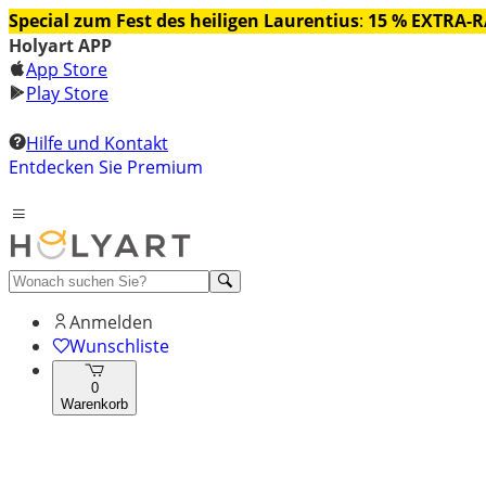
Special zum Fest des heiligen Laurentius
:
15 % EXTRA-
Holyart APP
App Store
Play Store
Hilfe und Kontakt
Entdecken Sie Premium
Anmelden
Wunschliste
0
Warenkorb