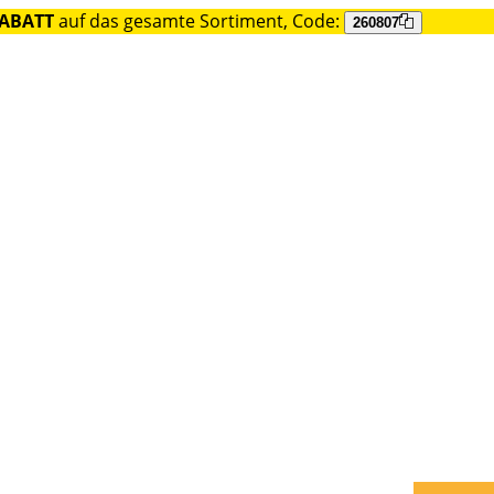
RABATT
auf das gesamte Sortiment, Code:
260807