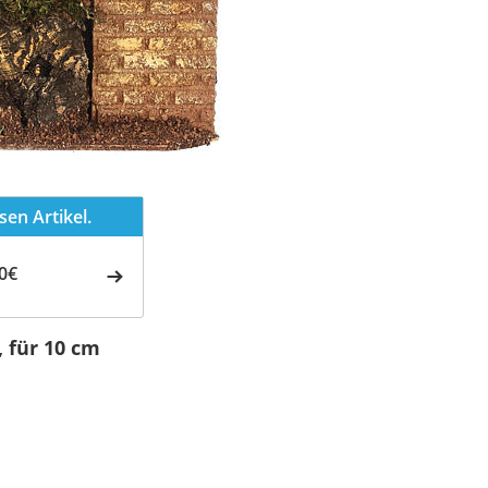
en Artikel.
0€
, für 10 cm