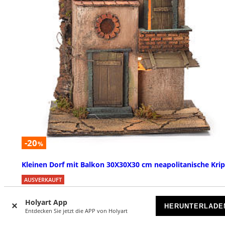
-20
%
Kleinen Dorf mit Balkon 30X30X30 cm neapolitanische Kri
AUSVERKAUFT
Holyart App
€ 78,90
€ 99,00
HERUNTERLADE
Entdecken Sie jetzt die APP von Holyart