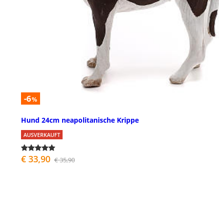
-6
%
Hund 24cm neapolitanische Krippe
AUSVERKAUFT
€ 33,90
€ 35,90