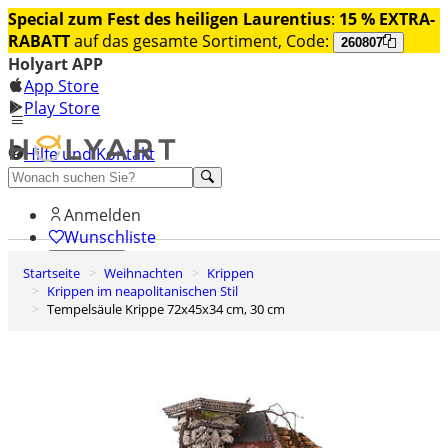
Special zum Fest des heiligen Laurentius
:
15 % EXTRA-
RABATT
auf das gesamte Sortiment, Code:
260807
Holyart APP
App Store
Play Store
Hilfe und Kontakt
Entdecken Sie Premium
Anmelden
Wunschliste
Startseite
Weihnachten
Krippen
0
Krippen im neapolitanischen Stil
Warenkorb
Tempelsäule Krippe 72x45x34 cm, 30 cm