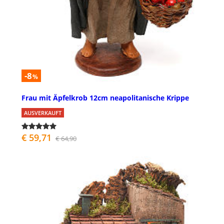
-8
%
Frau mit Äpfelkrob 12cm neapolitanische Krippe
AUSVERKAUFT
€ 59,71
€ 64,90