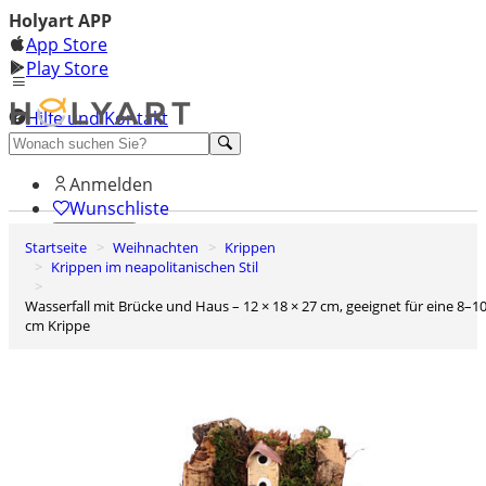
Holyart APP
App Store
Play Store
Hilfe und Kontakt
Entdecken Sie Premium
Anmelden
Wunschliste
Startseite
Weihnachten
Krippen
0
Krippen im neapolitanischen Stil
Warenkorb
Wasserfall mit Brücke und Haus – 12 × 18 × 27 cm, geeignet für eine 8–10
cm Krippe