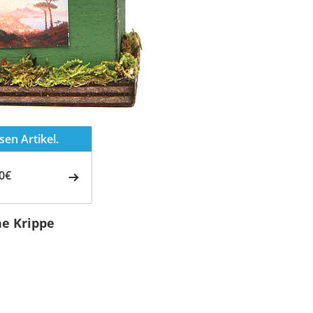
en Artikel.
0€
he Krippe