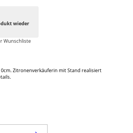
odukt wieder
er Wunschliste
0cm. Zitronenverkäuferin mit Stand realisiert
ails.