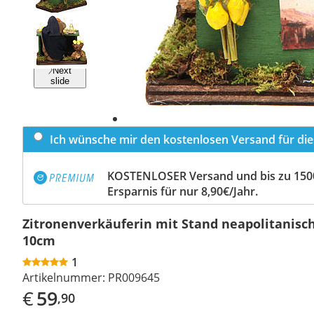
Previous
slide
Next
slide
Ich wünsche mir den kostenlosen Versand für dies
KOSTENLOSER Versand und bis zu 150
Ersparnis für nur 8,90€/Jahr.
Zitronenverkäuferin mit Stand neapolitanisc
10cm
1
Artikelnummer:
PR009645
€
59
,90