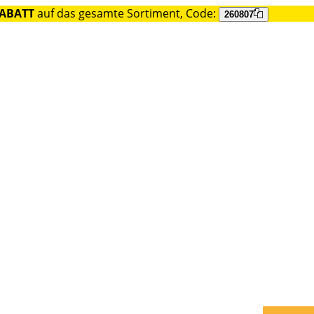
RABATT
auf das gesamte Sortiment, Code:
260807