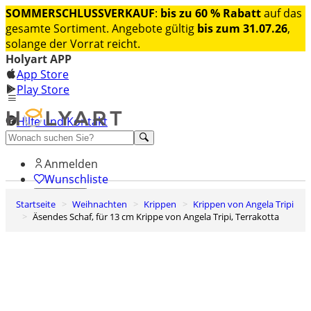
SOMMERSCHLUSSVERKAUF
:
bis zu 60 % Rabatt
auf das
gesamte Sortiment. Angebote gültig
bis zum 31.07.26
,
solange der Vorrat reicht.
Holyart APP
App Store
Play Store
Hilfe und Kontakt
Entdecken Sie Premium
Anmelden
Wunschliste
Startseite
Weihnachten
Krippen
Krippen von Angela Tripi
0
Äsendes Schaf, für 13 cm Krippe von Angela Tripi, Terrakotta
Warenkorb