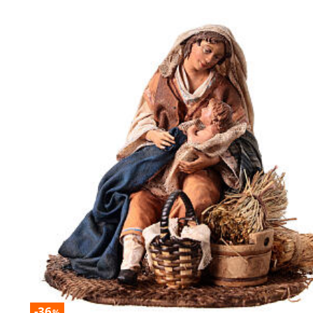
-36
%