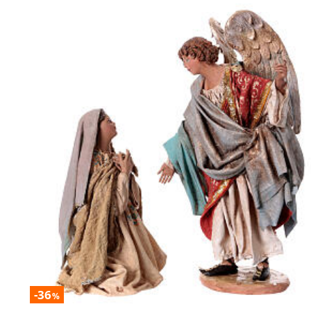
-36
%