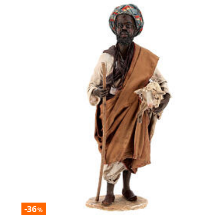
-36
%