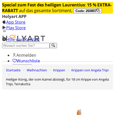
Special zum Fest des heiligen Laurentius
:
15 % EXTRA-
RABATT
auf das gesamte Sortiment,
Code: 260807
Holyart APP
App Store
Play Store
Hilfe und Kontakt
Entdecken Sie Premium
Anmelden
Wunschliste
Startseite
Weihnachten
Krippen
Krippen von Angela Tripi
0
Warenkorb
Heiliger König, der vom Kamel absteigt, für 18 cm Krippe von Angela
Tripi, Terrakotta