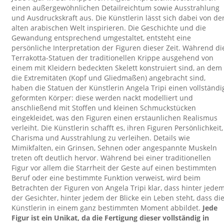
einen außergewöhnlichen Detailreichtum sowie Ausstrahlung
und Ausdruckskraft aus. Die Künstlerin lässt sich dabei von de
alten arabischen Welt inspirieren. Die Geschichte und die
Gewandung entsprechend umgestaltet, entsteht eine
persönliche Interpretation der Figuren dieser Zeit. Während di
Terrakotta-Statuen der traditionellen Krippe ausgehend von
einem mit Kleidern bedeckten Skelett konstruiert sind, an dem
die Extremitäten (Kopf und Gliedmaßen) angebracht sind,
haben die Statuen der Künstlerin Angela Tripi einen vollständi
geformten Körper: diese werden nackt modelliert und
anschließend mit Stoffen und kleinen Schmuckstücken
eingekleidet, was den Figuren einen erstaunlichen Realismus
verleiht. Die Künstlerin schafft es, ihren Figuren Persönlichkeit,
Charisma und Ausstrahlung zu verleihen. Details wie
Mimikfalten, ein Grinsen, Sehnen oder angespannte Muskeln
treten oft deutlich hervor. Während bei einer traditionellen
Figur vor allem die Starrheit der Geste auf einen bestimmten
Beruf oder eine bestimmte Funktion verweist, wird beim
Betrachten der Figuren von Angela Tripi klar, dass hinter jede
der Gesichter, hinter jedem der Blicke ein Leben steht, dass di
Künstlerin in einem ganz bestimmten Moment abbildet.
Jede
Figur ist ein Unikat, da die Fertigung dieser vollständig in