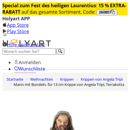
Special zum Fest des heiligen Laurentius
:
15 % EXTRA-
RABATT
auf das gesamte Sortiment, Code:
260807
Holyart APP
App Store
Play Store
Hilfe und Kontakt
Entdecken Sie Premium
Anmelden
Wunschliste
Startseite
Weihnachten
Krippen
Krippen von Angela Tripi
0
Mann mit Bündeln, für 13 cm Krippe von Angela Tripi, Terrakotta
Warenkorb