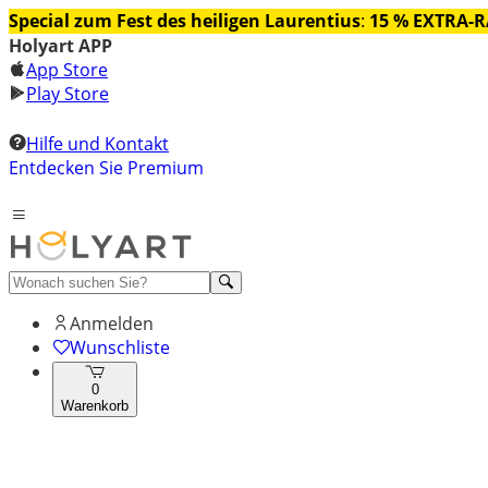
Special zum Fest des heiligen Laurentius
:
15 % EXTRA-
Holyart APP
App Store
Play Store
Hilfe und Kontakt
Entdecken Sie Premium
Anmelden
Wunschliste
0
Warenkorb