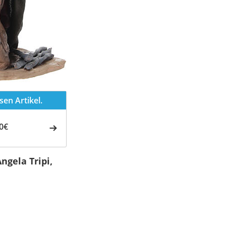
en Artikel.
0€
ngela Tripi,