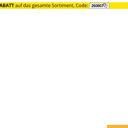
RABATT
auf das gesamte Sortiment, Code:
260807