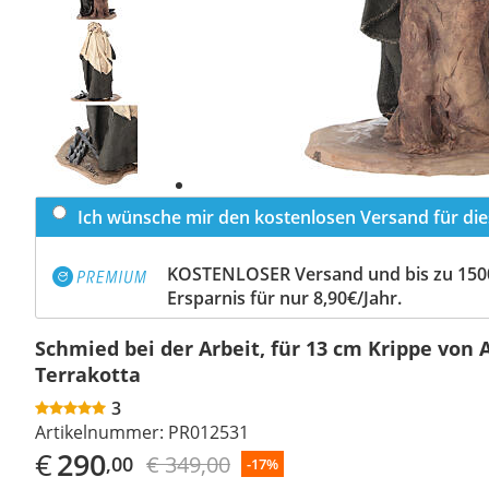
Previous
slide
Next
slide
Ich wünsche mir den kostenlosen Versand für dies
KOSTENLOSER Versand und bis zu 150
Ersparnis für nur 8,90€/Jahr.
Schmied bei der Arbeit, für 13 cm Krippe von A
Terrakotta
3
Artikelnummer:
PR012531
€
290
€ 349,00
,00
-17%