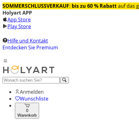
SOMMERSCHLUSSVERKAUF
:
bis zu 60 % Rabatt
auf das 
Holyart APP
App Store
Play Store
Hilfe und Kontakt
Entdecken Sie Premium
Anmelden
Wunschliste
0
Warenkorb