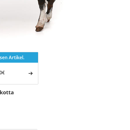
en Artikel.
0€
akotta