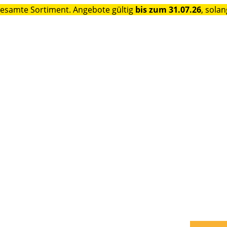
gesamte Sortiment. Angebote gültig
bis zum 31.07.26
, solan