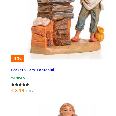
-16
%
Bäcker 9,5cm, Fontanini
VORRÄTIG
€ 8,19
€ 9,70