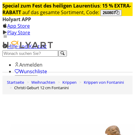
Special zum Fest des heiligen Laurentius
:
15 % EXTRA-
RABATT
auf das gesamte Sortiment, Code:
260807
Holyart APP
App Store
Play Store
Hilfe und Kontakt
Entdecken Sie Premium
Anmelden
Wunschliste
Startseite
Weihnachten
Krippen
Krippen von Fontanini
0
Christi Geburt 12 cm Fontanini
Warenkorb