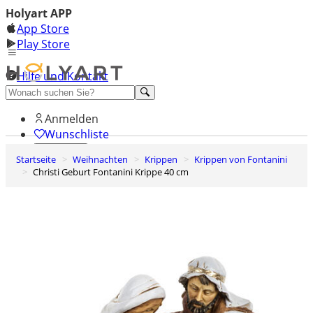
Holyart APP
App Store
Play Store
Hilfe und Kontakt
Entdecken Sie Premium
Anmelden
Wunschliste
Startseite
Weihnachten
Krippen
Krippen von Fontanini
0
Christi Geburt Fontanini Krippe 40 cm
Warenkorb