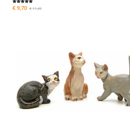
€ 9,70
€ 11,49