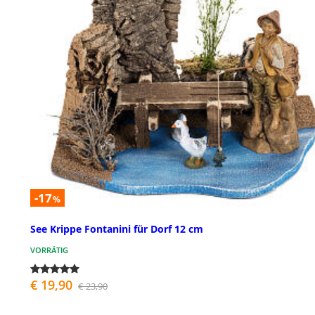
-17
%
See Krippe Fontanini für Dorf 12 cm
VORRÄTIG
€ 19,90
€ 23,90