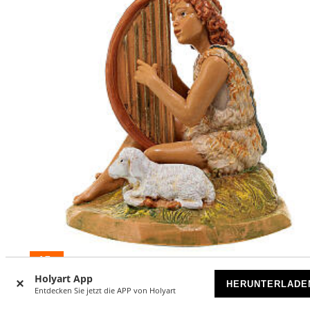
-15
%
Holyart App
HERUNTERLADE
Hirte mit Leier für Fontanini Krippen, 12 cm
Entdecken Sie jetzt die APP von Holyart