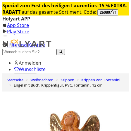
Special zum Fest des heiligen Laurentius
:
15 % EXTRA-
RABATT
auf das gesamte Sortiment, Code:
260807
Holyart APP
App Store
Play Store
Hilfe und Kontakt
Entdecken Sie Premium
Anmelden
Wunschliste
Startseite
Weihnachten
Krippen
Krippen von Fontanini
0
Engel mit Buch, Krippenfigur, PVC, Fontanini, 12 cm
Warenkorb