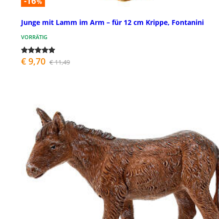
-16
%
Junge mit Lamm im Arm – für 12 cm Krippe, Fontanini
VORRÄTIG
€ 9,70
€ 11,49