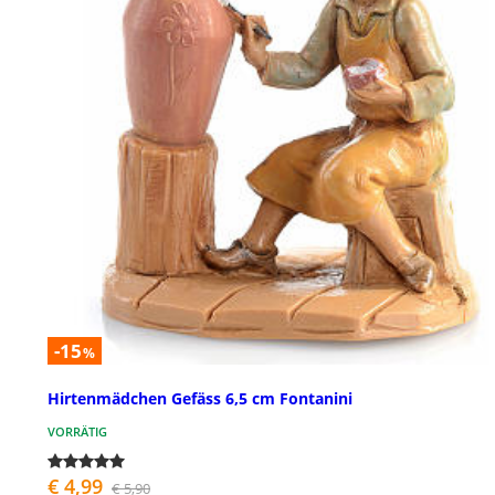
-15
%
Hirtenmädchen Gefäss 6,5 cm Fontanini
VORRÄTIG
€ 4,99
€ 5,90