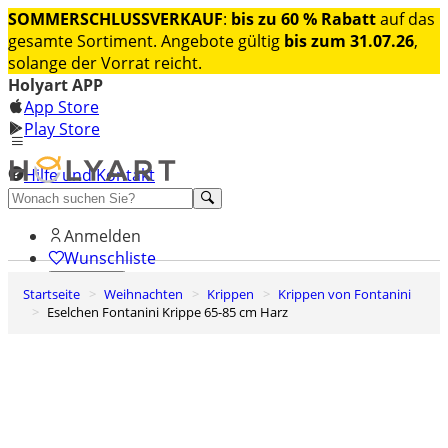
SOMMERSCHLUSSVERKAUF
:
bis zu 60 % Rabatt
auf das
gesamte Sortiment. Angebote gültig
bis zum 31.07.26
,
solange der Vorrat reicht.
Holyart APP
App Store
Play Store
Hilfe und Kontakt
Entdecken Sie Premium
Anmelden
Wunschliste
Startseite
Weihnachten
Krippen
Krippen von Fontanini
0
Eselchen Fontanini Krippe 65-85 cm Harz
Warenkorb