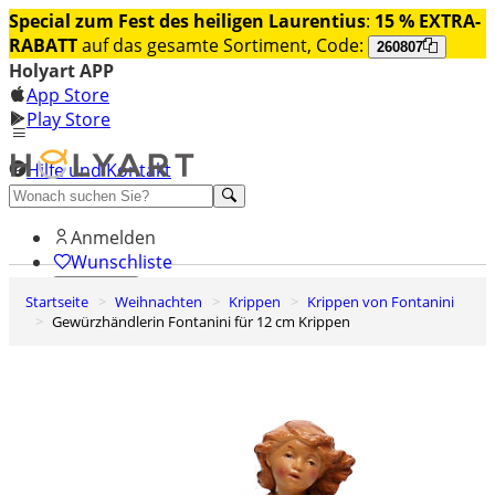
Special zum Fest des heiligen Laurentius
:
15 % EXTRA-
RABATT
auf das gesamte Sortiment, Code:
260807
Holyart APP
App Store
Play Store
Hilfe und Kontakt
Entdecken Sie Premium
Anmelden
Wunschliste
Startseite
Weihnachten
Krippen
Krippen von Fontanini
0
Gewürzhändlerin Fontanini für 12 cm Krippen
Warenkorb