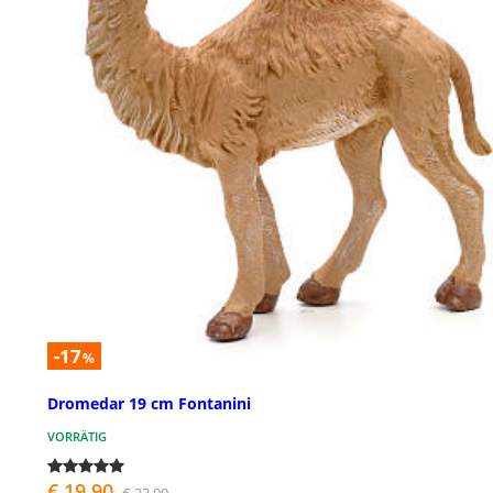
-17
%
Dromedar 19 cm Fontanini
VORRÄTIG
€ 19,90