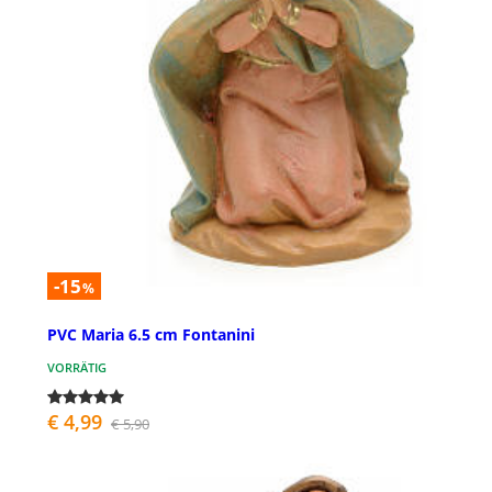
-15
%
PVC Maria 6.5 cm Fontanini
VORRÄTIG
€ 4,99
€ 5,90