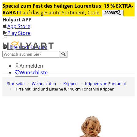
Special zum Fest des heiligen Laurentius
:
15 % EXTRA-
RABATT
auf das gesamte Sortiment, Code:
260807
Holyart APP
App Store
Play Store
Hilfe und Kontakt
Entdecken Sie Premium
Anmelden
Wunschliste
Startseite
Weihnachten
Krippen
Krippen von Fontanini
0
Hirte mit Kind und Laterne für 10 cm Fontanini Krippen
Warenkorb