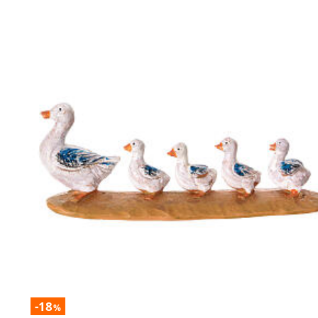
-18
%