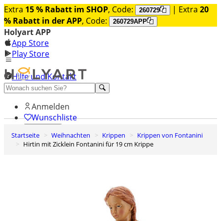
Extra
15 % Rabatt im SHOP
, Code:
| Extra
20
260729
% Rabatt in der APP
, Code:
260729APP
Holyart APP
App Store
Play Store
Hilfe und Kontakt
Entdecken Sie Premium
Anmelden
Wunschliste
Startseite
Weihnachten
Krippen
Krippen von Fontanini
0
Hirtin mit Zicklein Fontanini für 19 cm Krippe
Warenkorb