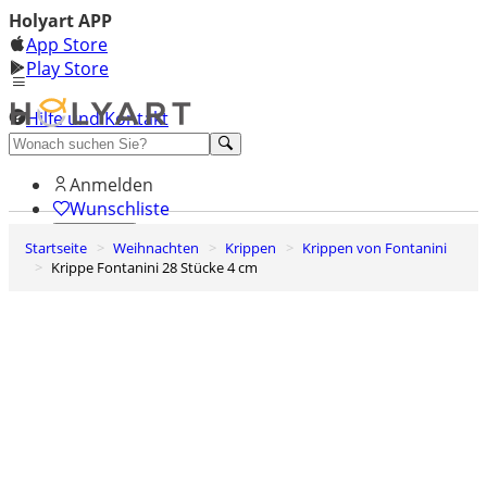
Holyart APP
App Store
Play Store
Hilfe und Kontakt
Entdecken Sie Premium
Anmelden
Wunschliste
Startseite
Weihnachten
Krippen
Krippen von Fontanini
0
Krippe Fontanini 28 Stücke 4 cm
Warenkorb