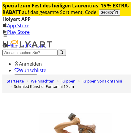
Special zum Fest des heiligen Laurentius
:
15 % EXTRA-
RABATT
auf das gesamte Sortiment, Code:
260807
Holyart APP
App Store
Play Store
Hilfe und Kontakt
Entdecken Sie Premium
Anmelden
Wunschliste
Startseite
Weihnachten
Krippen
Krippen von Fontanini
0
Schmied Künstler Fontanini 19 cm
Warenkorb