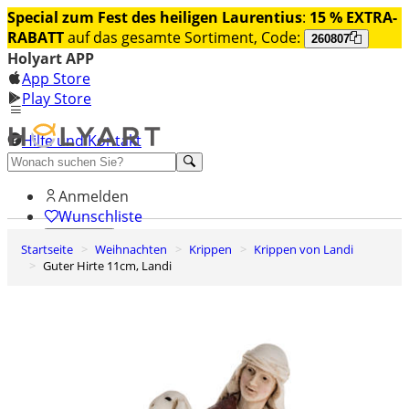
Special zum Fest des heiligen Laurentius
:
15 % EXTRA-
RABATT
auf das gesamte Sortiment, Code:
260807
Holyart APP
App Store
Play Store
Hilfe und Kontakt
Entdecken Sie Premium
Anmelden
Wunschliste
Startseite
Weihnachten
Krippen
Krippen von Landi
0
Guter Hirte 11cm, Landi
Warenkorb