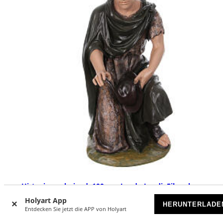
Hirtenjunge kniend, 100 cm, Lando Landi, Fiberglas,
Kristallaugen, AUßEN
Holyart App
HERUNTERLADE
VORRÄTIG
Entdecken Sie jetzt die APP von Holyart