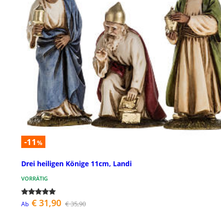
-11
%
Drei heiligen Könige 11cm, Landi
VORRÄTIG
€ 31,90
€ 35,90
Ab