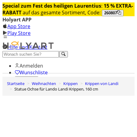
Special zum Fest des heiligen Laurentius
:
15 % EXTRA-
RABATT
auf das gesamte Sortiment, Code:
260807
Holyart APP
App Store
Play Store
Hilfe und Kontakt
Entdecken Sie Premium
Anmelden
Wunschliste
Startseite
Weihnachten
Krippen
Krippen von Landi
0
Statue Ochse für Lando Landi Krippen, 160 cm
Warenkorb