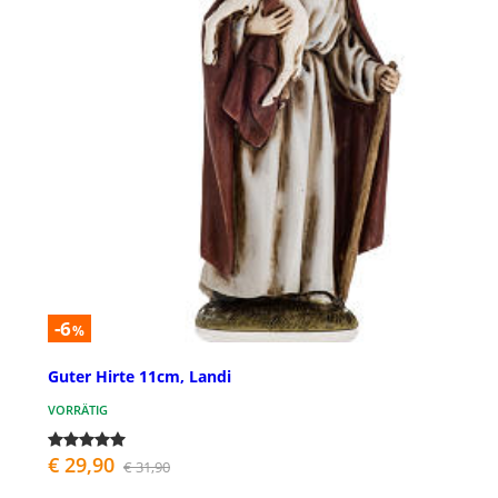
-6
%
Guter Hirte 11cm, Landi
VORRÄTIG
€ 29,90
€ 31,90