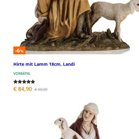
-6
%
Hirte mit Lamm 18cm, Landi
VORRÄTIG
€ 84,90
€ 90,00