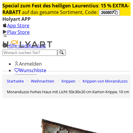
Special zum Fest des heiligen Laurentius
:
15 % EXTRA-
RABATT
auf das gesamte Sortiment, Code:
260807
Holyart APP
App Store
Play Store
Hilfe und Kontakt
Entdecken Sie Premium
Anmelden
Wunschliste
Startseite
Weihnachten
Krippen
Krippen von Moranduzzo
0
Warenkorb
Moranduzzo hohes Haus mit Licht 50x30x20 cm Karton Krippe, 10 cm