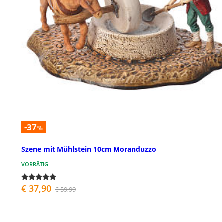
-37
%
Szene mit Mühlstein 10cm Moranduzzo
VORRÄTIG
€ 37,90
€ 59,99