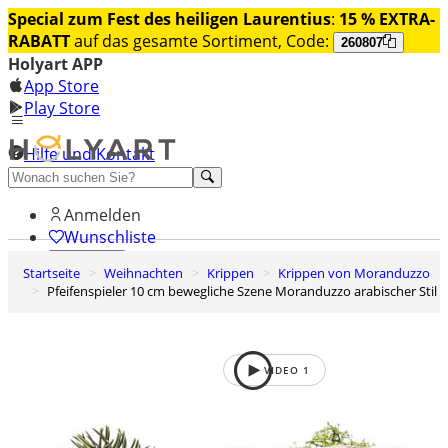
Special zum Fest des heiligen Laurentius
:
15 % EXTRA-
RABATT
auf das gesamte Sortiment, Code:
260807
Holyart APP
App Store
Play Store
Hilfe und Kontakt
Entdecken Sie Premium
Anmelden
Wunschliste
Startseite
Weihnachten
Krippen
Krippen von Moranduzzo
0
Pfeifenspieler 10 cm bewegliche Szene Moranduzzo arabischer Stil
Warenkorb
VIDEO
1