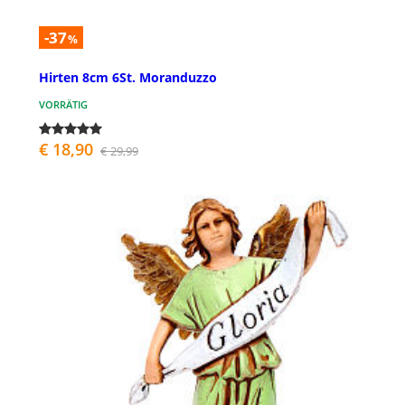
-37
%
Hirten 8cm 6St. Moranduzzo
VORRÄTIG
€ 18,90
€ 29,99