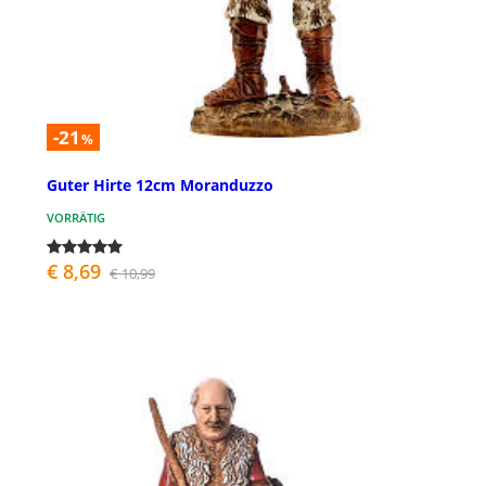
-21
%
Guter Hirte 12cm Moranduzzo
VORRÄTIG
€ 8,69
€ 10,99