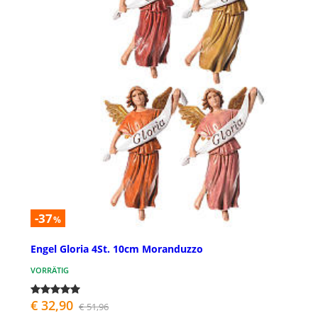
-37
%
Engel Gloria 4St. 10cm Moranduzzo
VORRÄTIG
€ 32,90
€ 51,96