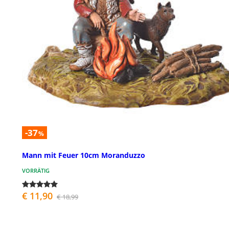
-37
%
Mann mit Feuer 10cm Moranduzzo
VORRÄTIG
€ 11,90
€ 18,99