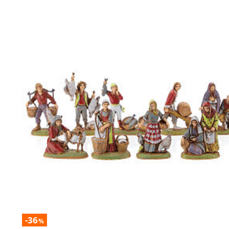
-36
%