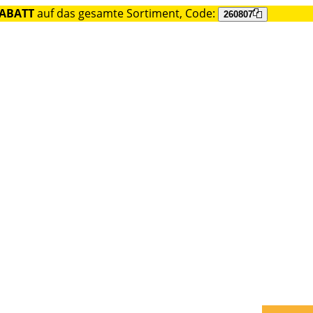
RABATT
auf das gesamte Sortiment, Code:
260807