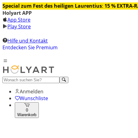
Special zum Fest des heiligen Laurentius
:
15 % EXTRA-
Holyart APP
App Store
Play Store
Hilfe und Kontakt
Entdecken Sie Premium
Anmelden
Wunschliste
0
Warenkorb