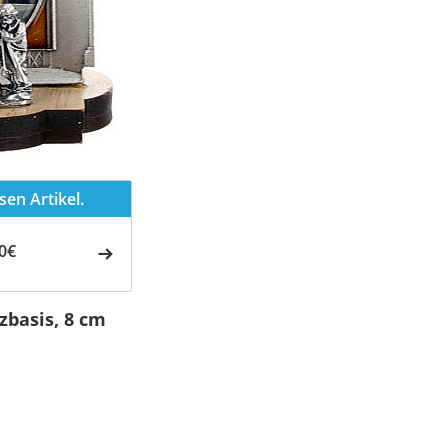
en Artikel.
0€
zbasis, 8 cm