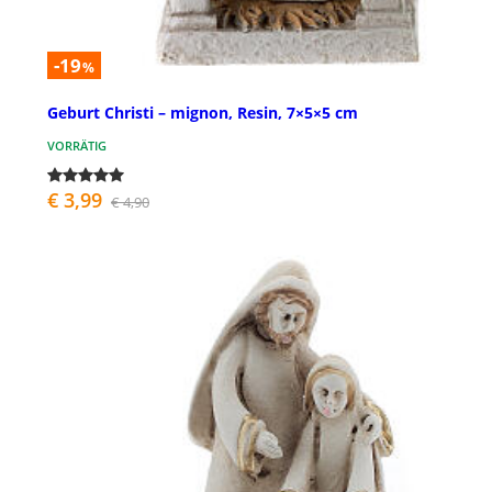
-19
%
Geburt Christi – mignon, Resin, 7×5×5 cm
VORRÄTIG
€ 3,99
€ 4,90