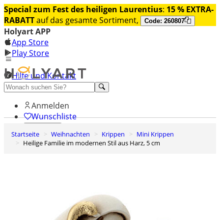
Special zum Fest des heiligen Laurentius
:
15 % EXTRA-
RABATT
auf das gesamte Sortiment,
Code: 260807
Holyart APP
App Store
Play Store
Hilfe und Kontakt
Entdecken Sie Premium
Anmelden
Wunschliste
Startseite
Weihnachten
Krippen
Mini Krippen
0
Heilige Familie im modernen Stil aus Harz, 5 cm
Warenkorb