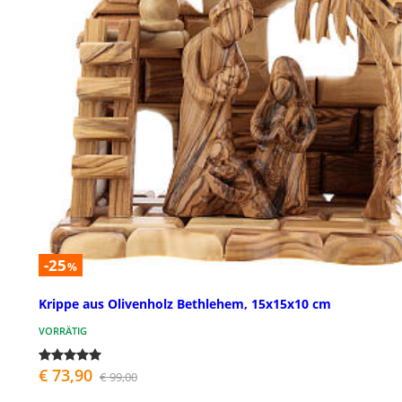
-25
%
Krippe aus Olivenholz Bethlehem, 15x15x10 cm
VORRÄTIG
€ 73,90
€ 99,00