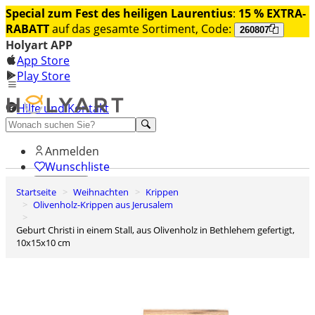
Special zum Fest des heiligen Laurentius
:
15 % EXTRA-
RABATT
auf das gesamte Sortiment, Code:
260807
Holyart APP
App Store
Play Store
Hilfe und Kontakt
Entdecken Sie Premium
Anmelden
Wunschliste
Startseite
Weihnachten
Krippen
0
Olivenholz-Krippen aus Jerusalem
Warenkorb
Geburt Christi in einem Stall, aus Olivenholz in Bethlehem gefertigt,
10x15x10 cm