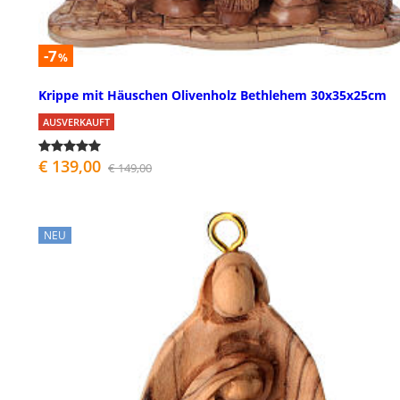
-7
%
Krippe mit Häuschen Olivenholz Bethlehem 30x35x25cm
AUSVERKAUFT
€ 139,00
€ 149,00
NEU