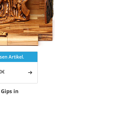
en Artikel.
0€
 Gips in