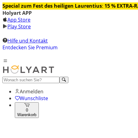
Special zum Fest des heiligen Laurentius
:
15 % EXTRA-
Holyart APP
App Store
Play Store
Hilfe und Kontakt
Entdecken Sie Premium
Anmelden
Wunschliste
0
Warenkorb