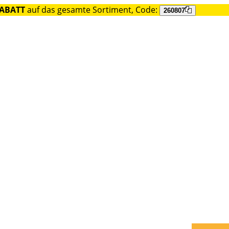
RABATT
auf das gesamte Sortiment, Code:
260807