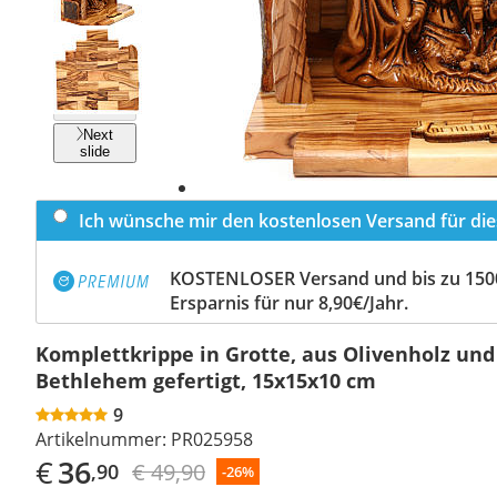
Previous
slide
Next
slide
Ich wünsche mir den kostenlosen Versand für dies
KOSTENLOSER Versand und bis zu 150
Ersparnis für nur 8,90€/Jahr.
Komplettkrippe in Grotte, aus Olivenholz und
Bethlehem gefertigt, 15x15x10 cm
9
Artikelnummer:
PR025958
€
36
€ 49,90
,90
-26%