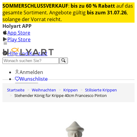
SOMMERSCHLUSSVERKAUF
:
bis zu 60 % Rabatt
auf das
gesamte Sortiment. Angebote gültig
bis zum 31.07.26
,
solange der Vorrat reicht.
Holyart APP
App Store
Play Store
Hilfe und Kontakt
Entdecken Sie Premium
Anmelden
Wunschliste
Startseite
Weihnachten
Krippen
Stilisierte Krippen
0
Stehender König für Krippe 40cm Francesco Pinton
Warenkorb