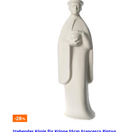
-28
%
Stehender König für Krippe 55cm Francesco Pinton