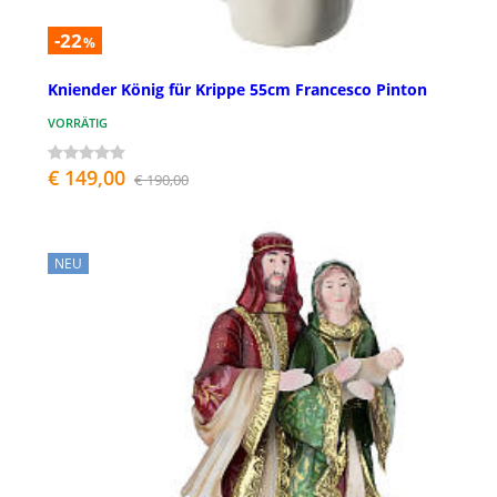
-22
%
Kniender König für Krippe 55cm Francesco Pinton
VORRÄTIG
€ 149,00
€ 190,00
NEU