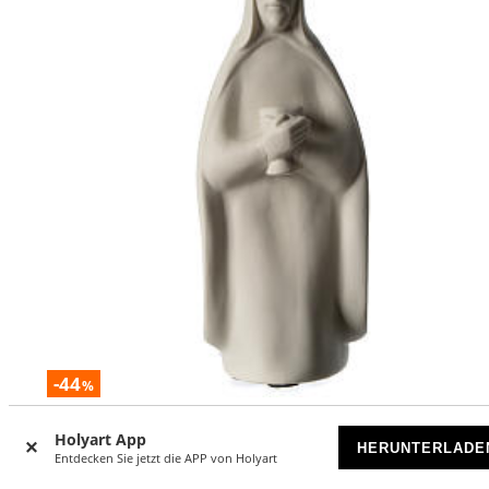
-44
%
Kniender König für Krippe 40cm Francesco Pinton
Holyart App
HERUNTERLADE
Entdecken Sie jetzt die APP von Holyart
VORRÄTIG