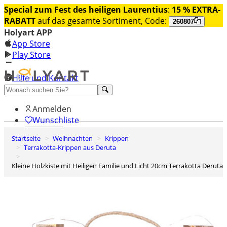
Special zum Fest des heiligen Laurentius
:
15 % EXTRA-
RABATT
auf das gesamte Sortiment, Code:
260807
Holyart APP
App Store
Play Store
Hilfe und Kontakt
Entdecken Sie Premium
Anmelden
Wunschliste
Startseite
Weihnachten
Krippen
0
Terrakotta-Krippen aus Deruta
Warenkorb
Kleine Holzkiste mit Heiligen Familie und Licht 20cm Terrakotta Deruta