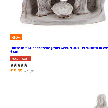
-30
%
Hütte mit Krippenszene Jesus Geburt aus Terrakotta in we
6 cm
AUSVERKAUFT
€ 9,69
€ 13,90