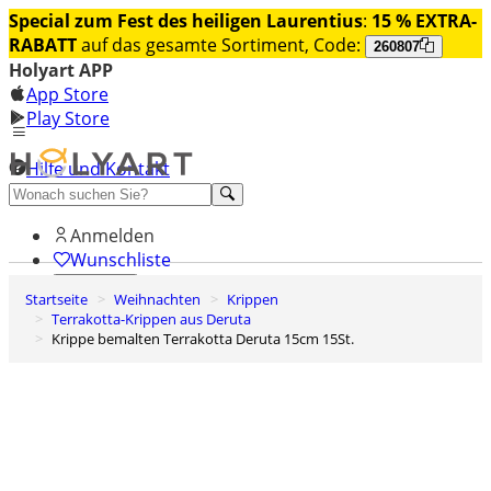
Special zum Fest des heiligen Laurentius
:
15 % EXTRA-
RABATT
auf das gesamte Sortiment, Code:
260807
Holyart APP
App Store
Play Store
Hilfe und Kontakt
Entdecken Sie Premium
Anmelden
Wunschliste
Startseite
Weihnachten
Krippen
0
Terrakotta-Krippen aus Deruta
Warenkorb
Krippe bemalten Terrakotta Deruta 15cm 15St.