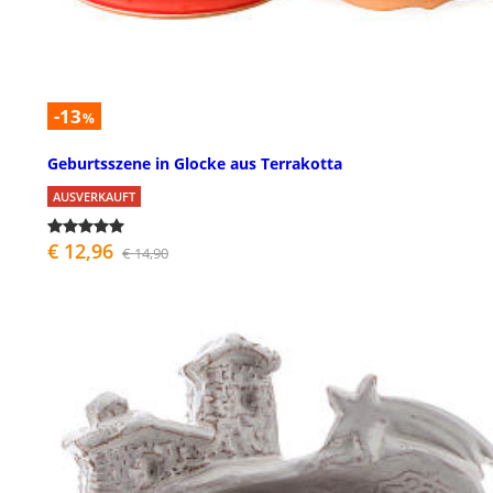
-13
%
Geburtsszene in Glocke aus Terrakotta
AUSVERKAUFT
€ 12,96
€ 14,90