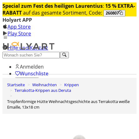
Special zum Fest des heiligen Laurentius
:
15 % EXTRA-
RABATT
auf das gesamte Sortiment, Code:
260807
Holyart APP
App Store
Play Store
Hilfe und Kontakt
Entdecken Sie Premium
Anmelden
Wunschliste
Startseite
Weihnachten
Krippen
0
Terrakotta-Krippen aus Deruta
Warenkorb
Tropfenförmige Hütte Weihnachtsgeschichte aus Terrakotta weiße
Emaille, 13x18 cm