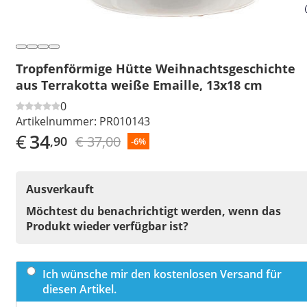
Tropfenförmige Hütte Weihnachtsgeschichte
aus Terrakotta weiße Emaille, 13x18 cm
0
Artikelnummer:
PR010143
€
34
€ 37,00
,90
-6%
Ausverkauft
Möchtest du benachrichtigt werden, wenn das
Produkt wieder verfügbar ist?
Ich wünsche mir den kostenlosen Versand für
diesen Artikel.