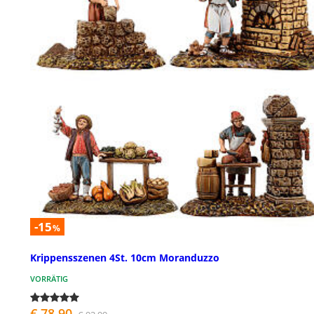
-15
%
Krippensszenen 4St. 10cm Moranduzzo
VORRÄTIG
€ 78,90