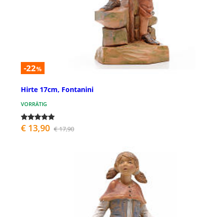
-22
%
Hirte 17cm, Fontanini
VORRÄTIG
€ 13,90
€ 17,90