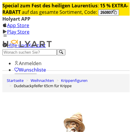
Special zum Fest des heiligen Laurentius
:
15 % EXTRA-
RABATT
auf das gesamte Sortiment, Code:
260807
Holyart APP
App Store
Play Store
Hilfe und Kontakt
Entdecken Sie Premium
Anmelden
Wunschliste
Startseite
Weihnachten
Krippenfiguren
0
Dudelsackpfeifer 65cm für Krippe
Warenkorb